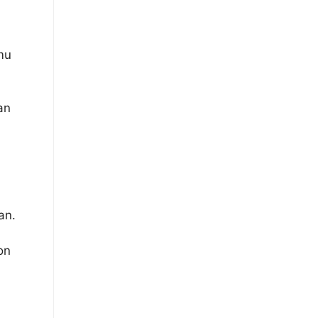
mu
an
an.
on