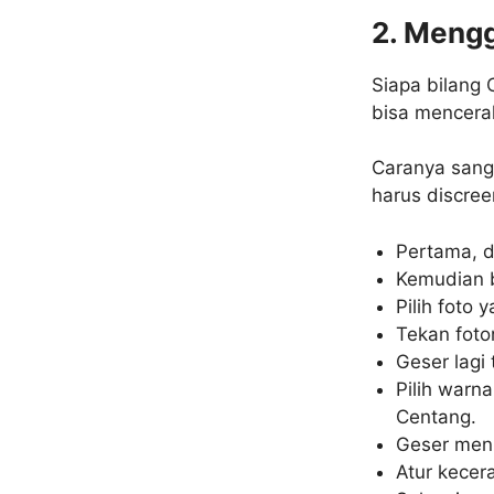
2. Meng
Siapa bilang
bisa mencera
Caranya san
harus discreen
Pertama, d
Kemudian b
Pilih foto y
Tekan foto
Geser lagi 
Pilih warn
Centang.
Geser menu 
Atur kecer