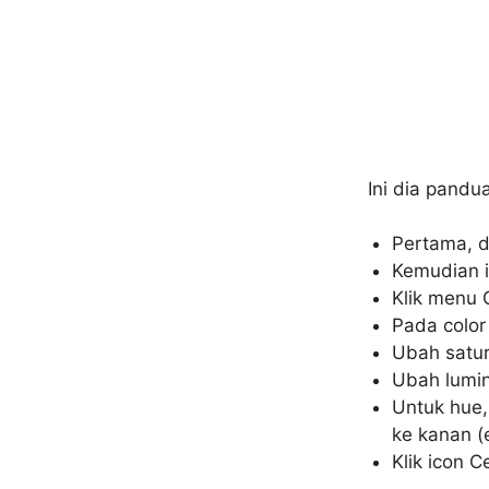
Ini dia pandu
Pertama, d
Kemudian i
Klik menu C
Pada color
Ubah satur
Ubah lumin
Untuk hue,
ke kanan (
Klik icon C