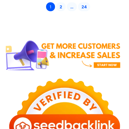
1
2
…
24
Halaman
Halaman
Halaman