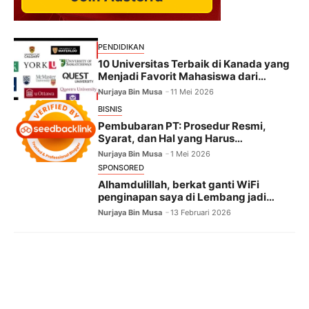
PENDIDIKAN
10 Universitas Terbaik di Kanada yang
Menjadi Favorit Mahasiswa dari
Seluruh Dunia
Nurjaya Bin Musa
11 Mei 2026
BISNIS
Pembubaran PT: Prosedur Resmi,
Syarat, dan Hal yang Harus
Diselesaikan
Nurjaya Bin Musa
1 Mei 2026
SPONSORED
Alhamdulillah, berkat ganti WiFi
penginapan saya di Lembang jadi
banjir pujian!
Nurjaya Bin Musa
13 Februari 2026