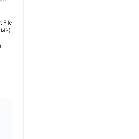
 File
 MB).
n