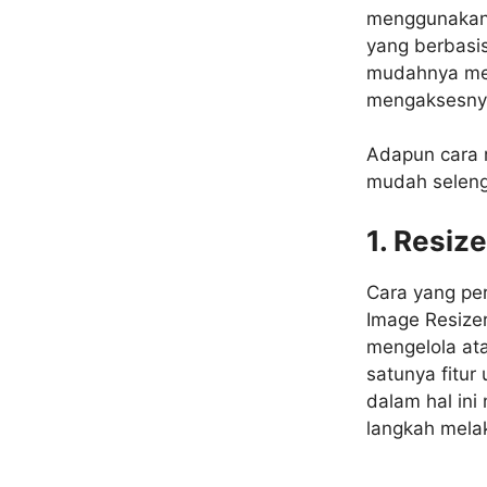
menggunakan 
yang berbasis
mudahnya memi
mengaksesnya
Adapun cara 
mudah seleng
1. Resiz
Cara yang pe
Image Resize
mengelola ata
satunya fitur
dalam hal ini
langkah melak