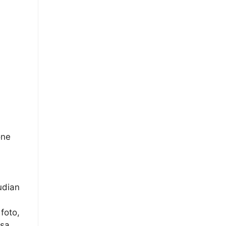
one
udian
foto,
isa