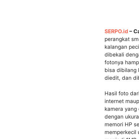
SERPO.id
– C
perangkat sm
kalangan peci
dibekali deng
fotonya hampi
bisa dibilang 
diedit, dan d
Hasil foto da
internet maup
kamera yang d
dengan ukura
memori HP se
memperkecil u