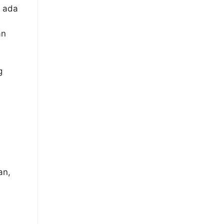
i ada
an
g
an,