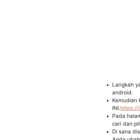
Langkah y
android.
Kemudian k
INI.
https:/
Pada halam
cari dan pi
Di sana di
Anda ubah 