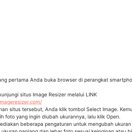
ang pertama Anda buka browser di perangkat smartph
unjungi situs Image Resizer melalui LINK
/imageresizer.com/
an situs tersebut, Anda klik tombol Select Image. Kem
lih foto yang ingin diubah ukurannya, lalu klik Open.
sediakan beberapa pengaturan untuk mengubah ukuran 
ukuran panjang dan lebar foto sesuai keinginan atau b