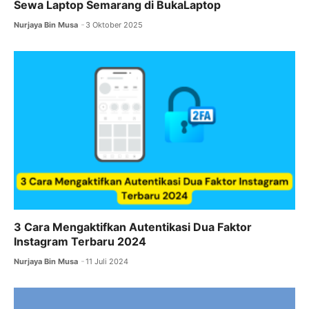
o
n
p
m
Sewa Laptop Semarang di BukaLaptop
o
g
p
Nurjaya Bin Musa
3 Oktober 2025
k
er
3 Cara Mengaktifkan Autentikasi Dua Faktor
Instagram Terbaru 2024
Nurjaya Bin Musa
11 Juli 2024