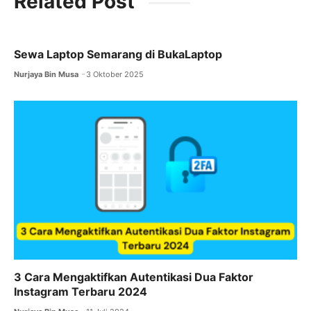
Related Post
e
s
s
gr
e
b
e
A
a
o
n
p
m
Sewa Laptop Semarang di BukaLaptop
o
g
p
Nurjaya Bin Musa
3 Oktober 2025
k
er
3 Cara Mengaktifkan Autentikasi Dua Faktor
Instagram Terbaru 2024