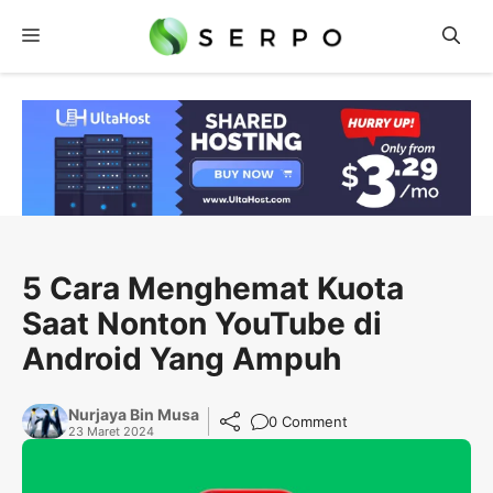
Langsung
Menu
ke
isi
5 Cara Menghemat Kuota
Saat Nonton YouTube di
Android Yang Ampuh
Nurjaya Bin Musa
0 Comment
23 Maret 2024