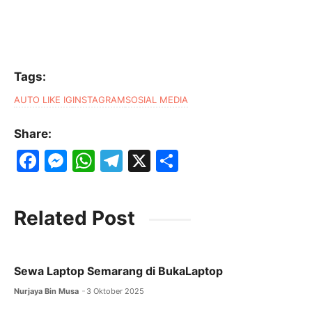
Tags:
AUTO LIKE IG
INSTAGRAM
SOSIAL MEDIA
Share:
F
M
W
T
X
S
a
e
h
el
h
c
s
at
e
ar
Related Post
e
s
s
gr
e
b
e
A
a
o
n
p
m
Sewa Laptop Semarang di BukaLaptop
o
g
p
Nurjaya Bin Musa
3 Oktober 2025