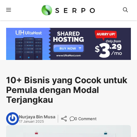
Langsung
Menu
ke
isi
10+ Bisnis yang Cocok untuk
Pemula dengan Modal
Terjangkau
Nurjaya Bin Musa
0 Comment
17 Januari 2025