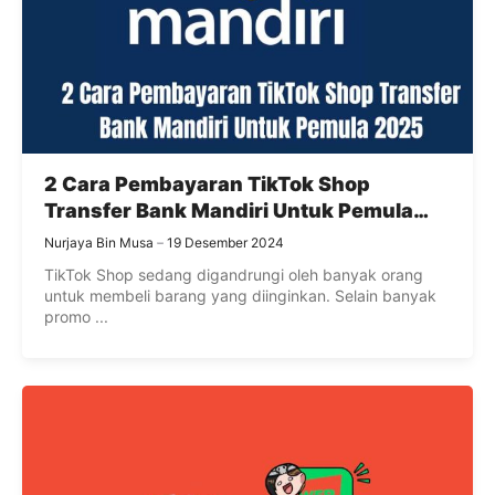
2 Cara Pembayaran TikTok Shop
Transfer Bank Mandiri Untuk Pemula
2025
Nurjaya Bin Musa
19 Desember 2024
TikTok Shop sedang digandrungi oleh banyak orang
untuk membeli barang yang diinginkan. Selain banyak
promo ...