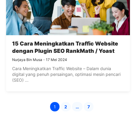
15 Cara Meningkatkan Traffic Website
dengan Plugin SEO RankMath / Yoast
Nurjaya Bin Musa
17 Mei 2024
Cara Meningkatkan Traffic Website – Dalam dunia
digital yang penuh persaingan, optimasi mesin pencari
(SEO) ...
1
2
…
7
Halaman
Halaman
Halaman